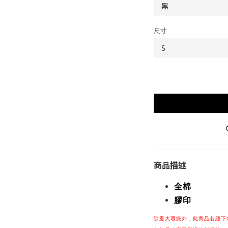
尺寸
商品描述
全棉
膠印
除重大瑕疵
外，
此商品若經下