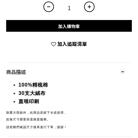
加入購物車
加入追蹤清單
商品描述
100%精梳棉
30支大絨布
直噴印刷
除重大瑕疵
外，
此商品若經下水或使用，
恕無尺寸變更與退換貨服務。
請老鄉們確認尺寸後再進行下單，謝謝！