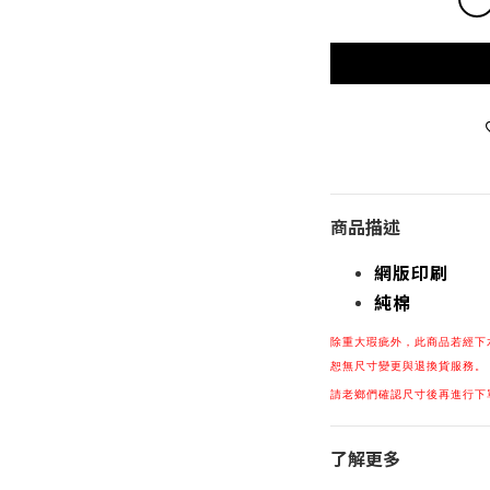
商品描述
網版印刷
純棉
除重大瑕疵
外，
此商品若經下
恕無尺寸變更與退換貨服務。
請老鄉們確認尺寸後再進行下
了解更多