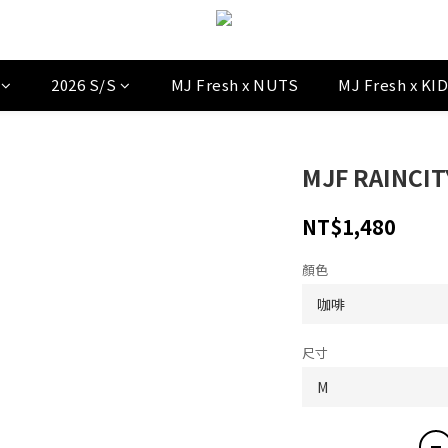
2026 S/S
MJ Fresh x NUTS
MJ Fresh x KI
MJF RAINCI
NT$1,480
顏色
尺寸