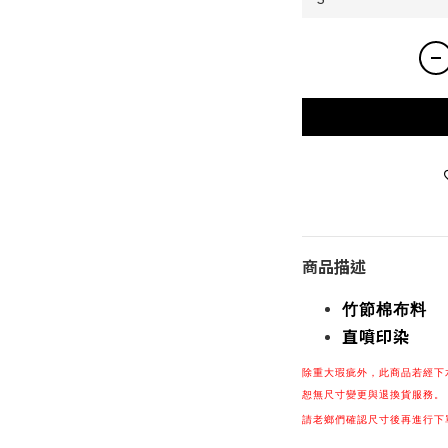
商品描述
竹節棉布料
直噴印染
除重大瑕疵
外，
此商品若經下
恕無尺寸變更與退換貨服務。
請老鄉們確認尺寸後再進行下