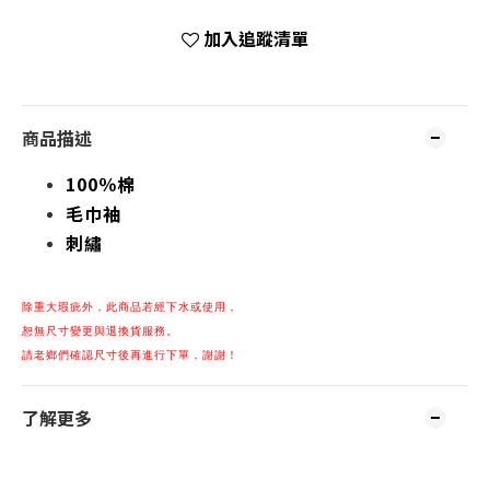
加入追蹤清單
商品描述
100％棉
毛巾袖
刺繡
除重大瑕疵
外，
此商品若經下水或使用，
恕無尺寸變更與退換貨服務。
請老鄉們確認尺寸後再進行下單，謝謝！
了解更多